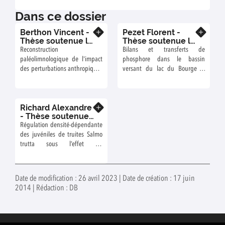
Dans ce dossier
Berthon Vincent -
Pezet Florent -
En savoir plus
En savoir plus
Thèse soutenue le
Thèse soutenue le
12 décembre 2014
14 février 2014-
Reconstruction
Bilans et transferts de
- Encadrement :
Encadrement :
paléolimnologique de l'impact
phosphore dans le bassin
Perga Marie
Dorioz Jean
des perturbations anthropiques
versant du lac du Bourget :
Élodie, Manca
Marcel, Trévisan
sur les communautés de
caractérisation, interprétation et
Marina, Dorioz
Dominique,
diatomées et de rotifères dans
modélisation des flux.
Jean Marcel
Laforgue M
les lacs sub-alpins au cours des
(Directeur projet
Richard Alexandre
150 dernières années.
En savoir plus
SAFEGE)
- Thèse soutenue
le 08 avril 2014 -
Régulation densité-dépendante
Encadrement :
des juvéniles de truites Salmo
Bernard Montuelle
trutta sous l’effet du
(UMR CARRTEL),
rempoissonnement:
Franck Cattaneo
implications pour la gestion
(HEPIA)
Date de modification : 26 avril 2023 | Date de création : 17 juin
2014 | Rédaction : DB