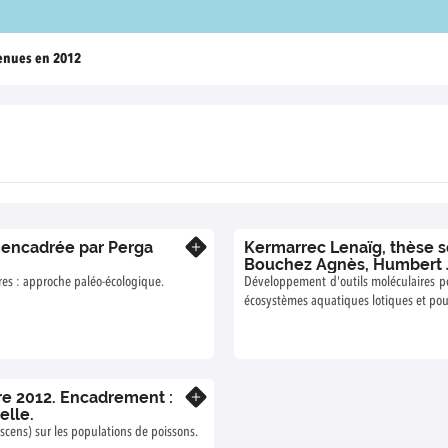
enues en 2012
, encadrée par Perga
Kermarrec Lenaïg, thèse s
En savoir plus
Bouchez Agnès, Humbert 
res : approche paléo-écologique.
Développement d'outils moléculaires po
écosystèmes aquatiques lotiques et pour
re 2012. Encadrement :
En savoir plus
elle.
scens) sur les populations de poissons.