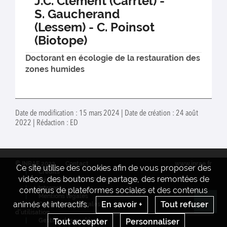
J.C. Clement (Carrtel) -
S. Gaucherand
(Lessem) - C. Poinsot
(Biotope)
Doctorant en écologie de la restauration des
zones humides
Date de modification : 15 mars 2024 | Date de création : 24 août
2022 | Rédaction : ED
© INRAE 2022
Contact
www.inrae.fr
Ce site utilise des cookies afin de vous proposer des
Crédits
vidéos, des boutons de partage, des remontées de
Département AQUA INRAE
Intranet
contenus de plateformes sociales et des contenus
Mentions legales
animés et interactifs.
En savoir +
Tout refuser
Conditions générales
Re
d'utilisation
Tout accepter
Personnaliser
Gestion des cookies