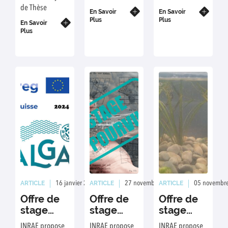
de Thèse
En Savoir
En Savoir
Plus
Plus
En Savoir
Plus
ARTICLE
ARTICLE
ARTICLE
16 janvier 2025
Rédaction : ED
27 novembre 2024
Rédaction : ED
05 novembr
Offre de
Offre de
Offre de
stage
stage
stage
INRAE
INRAE
INRAE
INRAE propose
INRAE propose
INRAE propose