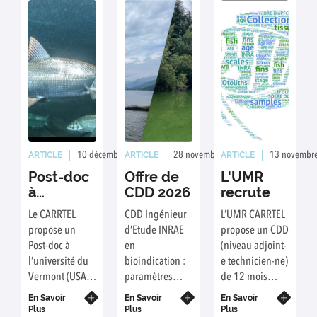
ARTICLE
ARTICLE
ARTICLE
10 décembre 2025
Rédaction : OA/ED
28 novembre 2025
Rédaction : ED/
13 novembr
Post-doc
Offre de
L'UMR
à
CDD 2026
recrute
l’université
Le CARRTEL
CDD Ingénieur
L’UMR CARRTEL
du
propose un
d’Etude INRAE
propose un CDD
Vermont
Post-doc à
en
(niveau adjoint-
l’université du
bioindication :
e technicien-ne)
Vermont (USA),
paramètres
de 12 mois
à pourvoir avant
physico-
pour contribuer
En Savoir
En Savoir
En Savoir
mai 2026 (date
chimiques des
à l’archivage de
Plus
Plus
Plus