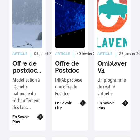
ARTICLE
ARTICLE
ARTICLE
08 juillet 2026
Rédaction : RB/ED
20 février 2026
Rédaction : ED/JG
29 janvier 2
Offre de
Offre de
Omblaventur
postdoctorat
Postdoc
V4
2026 à
Modélisation à
INRAE propose
Un programme
l’INRAE
l’échelle
une offre de
de réalité
CARRTEL
nationale du
Postdoc
virtuelle
réchauffement
En Savoir
En Savoir
des lacs...
Plus
Plus
En Savoir
Plus