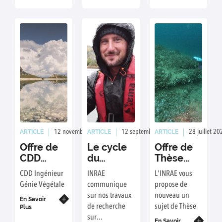
de début de
lacs
pièces osseuses
contrat
et de tissus
négociable).
dans la
collection
COLISA.
ARTICLE
ARTICLE
ARTICLE
12 novembre 2025
Rédaction : FA/ED
12 septembre 2025
Rédaction : ED
28 juillet 20
Offre de
Le cycle
Offre de
CDD
du
Thèse
Ingénieur
Carbone
2025 - 3
CDD Ingénieur
INRAE
L'INRAE vous
Génie Végétale
communique
propose de
sur nos travaux
nouveau un
En Savoir
de recherche
sujet de Thèse
Plus
sur...
En Savoir