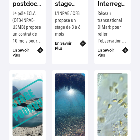
postdoc
stage
Interreg
OFB /
INRAE /
Dimark
Le pôle ECLA
L'INRAE / OFB
Réseau
INRAE
OFB
(OFB-INRAE-
propose un
transnational
USMB) propose
stage de 3 à 6
DiMark pour
un contrat de
mois
relier
10 mois pour
l'observation
En Savoir
contribuer à la
satellitaire de la
Plus
En Savoir
En Savoir
rédaction d'un
terre aux
Plus
Plus
ouvrage dans
marqueurs de
une collection
qualité des
de l'OFB sur
eaux douces
l'impact du
afin de mieux
changement
comprendre
climatique sur
l'adaptation au
les écosystèmes
changement
aquatiques
climatique et la
continentaux.
prévention des
risques liés à
l'eau dans la
région alpine