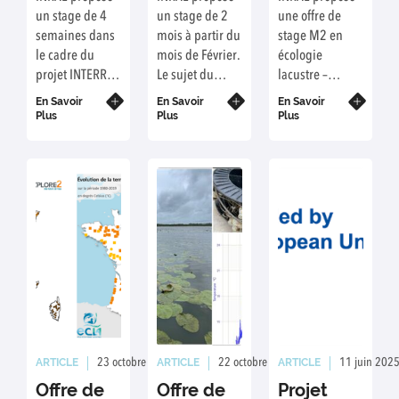
2025
2025
un stage de 4
un stage de 2
une offre de
semaines dans
mois à partir du
stage M2 en
le cadre du
mois de Février.
écologie
projet INTERREG
Le sujet du
lacustre –
ALGA
stage est
écologie
En Savoir
En Savoir
En Savoir
l'Etude des
chimique
Plus
Plus
Plus
variations
morphométriques
chez l’omble
chevalier
(Salvelinus
alpinus).
ARTICLE
ARTICLE
ARTICLE
23 octobre 2024
Rédaction : RB ED
22 octobre 2024
Rédaction : ED
11 juin 202
Offre de
Offre de
Projet