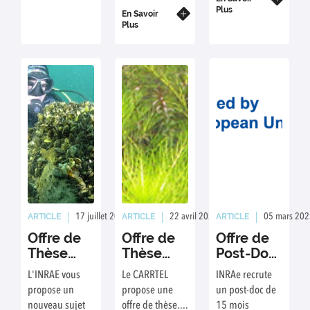
Plus
En Savoir
Plus
ARTICLE
ARTICLE
ARTICLE
17 juillet 2025
Rédaction : ED/SJ
22 avril 2025
Rédaction : ED/GC
05 mars 202
Offre de
Offre de
Offre de
Thèse
Thèse
Post-Doc
2025 - 2
2025
2025
L'INRAE vous
Le CARRTEL
INRAe recrute
propose un
propose une
un post-doc de
nouveau sujet
offre de thèse....
15 mois